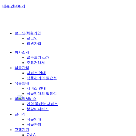
메뉴 건너뛰기
로그인/회원가입
로그인
회원가입
회사소개
골든트리 소개
주요거래처
식물관리
서비스 안내
식물관리의 필요성
식물임대
서비스 안내
식물임대의 필요성
꽃배달서비스
기업 꽃배달 서비스
분갈이서비스
갤러리
식물임대
식물관리
고객지원
Q＆A