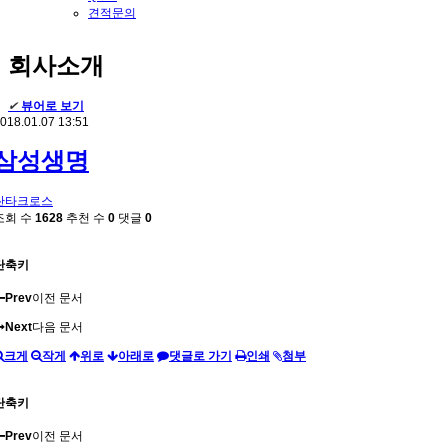
견적문의
회사소개
✔
뷰어로 보기
018.01.07 13:51
삼성생명
싼타크로스
조회 수
1628
추천 수
0
댓글
0
단축키
Prev
이전 문서
Next
다음 문서
크게
작게
위로
아래로
댓글로 가기
인쇄
첨부
단축키
Prev
이전 문서