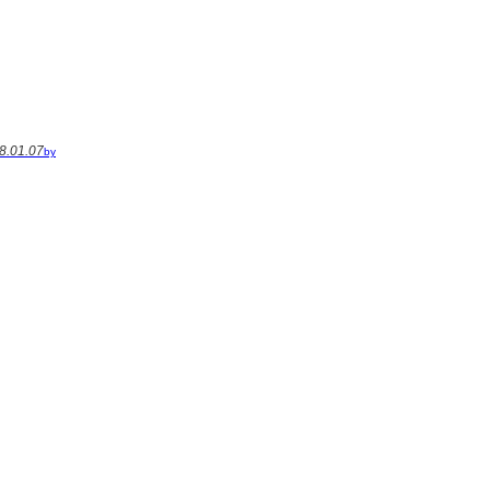
8.01.07
by