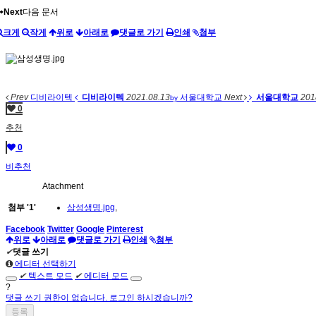
Next
다음 문서
크게
작게
위로
아래로
댓글로 가기
인쇄
첨부
Prev
디비라이텍
디비라이텍
2021.08.13
서울대학교
Next
서울대학교
201
by
0
추천
0
비추천
Atachment
첨부
'
1
'
삼성생명.jpg
,
Facebook
Twitter
Google
Pinterest
위로
아래로
댓글로 가기
인쇄
첨부
✔
댓글 쓰기
에디터 선택하기
✔
텍스트 모드
✔
에디터 모드
?
댓글 쓰기 권한이 없습니다. 로그인 하시겠습니까?