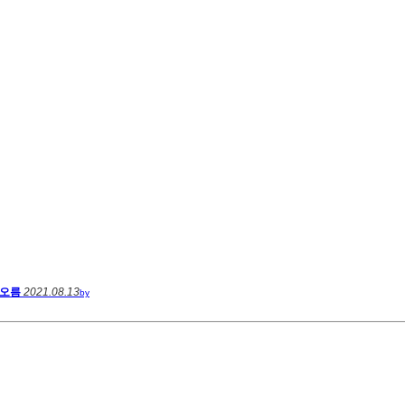
오름
2021.08.13
by