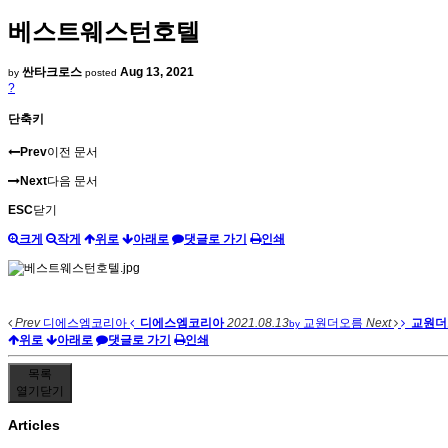
베스트웨스턴호텔
싼타크로스
Aug 13, 2021
by
posted
?
단축키
Prev
이전 문서
Next
다음 문서
ESC
닫기
크게
작게
위로
아래로
댓글로 가기
인쇄
Prev
디에스엠코리아
디에스엠코리아
2021.08.13
교원더오름
Next
교원더
by
위로
아래로
댓글로 가기
인쇄
목록
열기
닫기
Articles