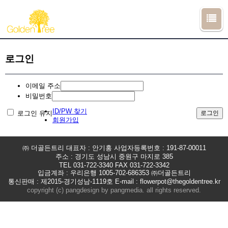
로그인
이메일 주소
비밀번호
ID/PW 찾기
로그인 유지
로그인
회원가입
㈜ 더골든트리 대표자 : 안기홍 사업자등록번호 : 191-87-00011
주소 : 경기도 성남시 중원구 마지로 385
TEL 031-722-3340 FAX 031-722-3342
입금계좌 : 우리은행 1005-702-686353 ㈜더골든트리
통신판매 : 제2015-경기성남-1119호 E-mail : flowerpot@thegoldentree.kr
copyright (c) pangdesign by pangmedia. all rights reserved.