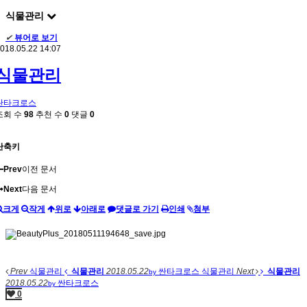
식물관리
✔
뷰어로 보기
018.05.22 14:07
식물관리
싼타크로스
조회 수
98
추천 수
0
댓글
0
단축키
Prev
이전 문서
Next
다음 문서
크게
작게
위로
아래로
댓글로 가기
인쇄
첨부
Prev
식물관리
식물관리
2018.05.22
싼타크로스
식물관리
Next
식물관리
by
2018.05.22
싼타크로스
by
0