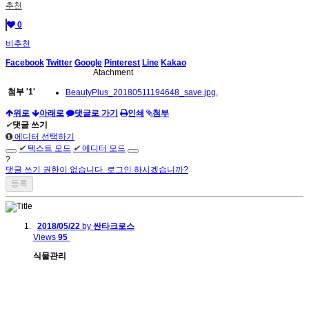
추천
0
비추천
Facebook
Twitter
Google
Pinterest
Line
Kakao
Atachment
첨부
'
1
'
BeautyPlus_20180511194648_save.jpg
,
위로
아래로
댓글로 가기
인쇄
첨부
✔
댓글 쓰기
에디터 선택하기
✔
텍스트 모드
✔
에디터 모드
?
댓글 쓰기 권한이 없습니다. 로그인 하시겠습니까?
2018/05/22
by
싼타크로스
Views
95
식물관리