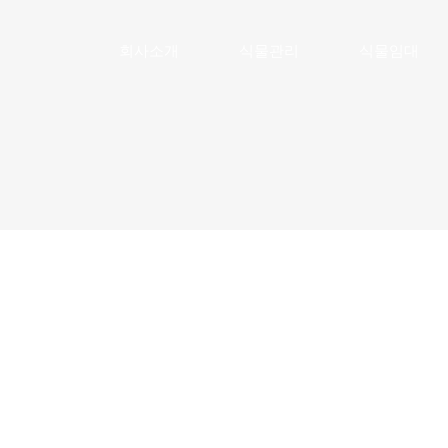
메뉴 건너뛰기
회사소개
식물관리
식물임대