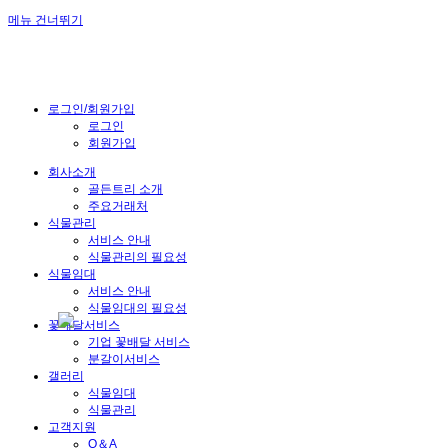
메뉴 건너뛰기
로그인/회원가입
로그인
회원가입
회사소개
골든트리 소개
주요거래처
식물관리
서비스 안내
식물관리의 필요성
식물임대
서비스 안내
식물임대의 필요성
꽃배달서비스
기업 꽃배달 서비스
분갈이서비스
갤러리
식물임대
식물관리
고객지원
Q＆A