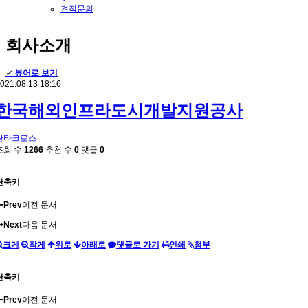
견적문의
회사소개
✔
뷰어로 보기
021.08.13 18:16
한국해외인프라도시개발지원공사
싼타크로스
조회 수
1266
추천 수
0
댓글
0
단축키
Prev
이전 문서
Next
다음 문서
크게
작게
위로
아래로
댓글로 가기
인쇄
첨부
단축키
Prev
이전 문서