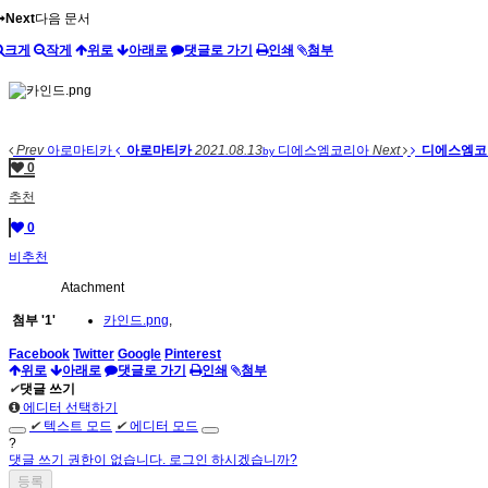
Next
다음 문서
크게
작게
위로
아래로
댓글로 가기
인쇄
첨부
Prev
아로마티카
아로마티카
2021.08.13
디에스엠코리아
Next
디에스엠코
by
0
추천
0
비추천
Atachment
첨부
'
1
'
카인드.png
,
Facebook
Twitter
Google
Pinterest
위로
아래로
댓글로 가기
인쇄
첨부
✔
댓글 쓰기
에디터 선택하기
✔
텍스트 모드
✔
에디터 모드
?
댓글 쓰기 권한이 없습니다. 로그인 하시겠습니까?