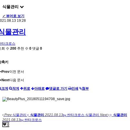
식물관리
✔
뷰어로 보기
021.08.13 19:28
식물관리
싼타크로스
조회 수
200
추천 수
0
댓글
0
단축키
Prev
이전 문서
Next
다음 문서
크게
작게
위로
아래로
댓글로 가기
인쇄
첨부
Prev
식물관리
식물관리
2021.08.13
싼타크로스
식물관리
Next
식물관리
by
2021.08.13
싼타크로스
by
0