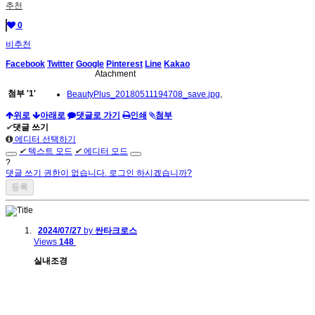
추천
0
비추천
Facebook
Twitter
Google
Pinterest
Line
Kakao
Atachment
첨부
'
1
'
BeautyPlus_20180511194708_save.jpg
,
위로
아래로
댓글로 가기
인쇄
첨부
✔
댓글 쓰기
에디터 선택하기
✔
텍스트 모드
✔
에디터 모드
?
댓글 쓰기 권한이 없습니다. 로그인 하시겠습니까?
2024/07/27
by
싼타크로스
Views
148
실내조경