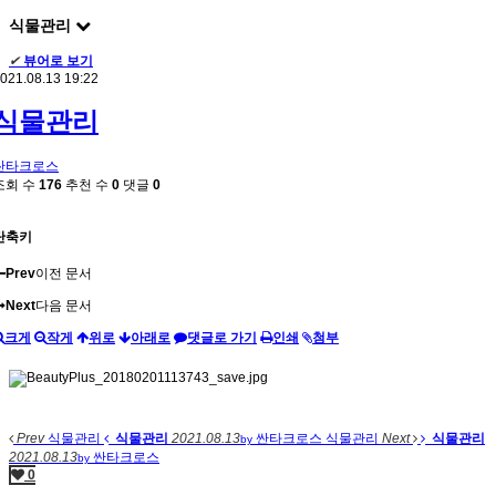
식물관리
✔
뷰어로 보기
021.08.13 19:22
식물관리
싼타크로스
조회 수
176
추천 수
0
댓글
0
단축키
Prev
이전 문서
Next
다음 문서
크게
작게
위로
아래로
댓글로 가기
인쇄
첨부
Prev
식물관리
식물관리
2021.08.13
싼타크로스
식물관리
Next
식물관리
by
2021.08.13
싼타크로스
by
0