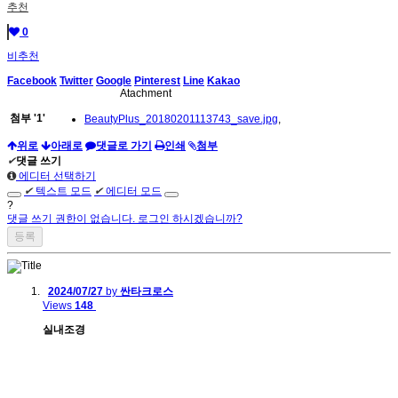
추천
0
비추천
Facebook
Twitter
Google
Pinterest
Line
Kakao
Atachment
첨부
'
1
'
BeautyPlus_20180201113743_save.jpg
,
위로
아래로
댓글로 가기
인쇄
첨부
✔
댓글 쓰기
에디터 선택하기
✔
텍스트 모드
✔
에디터 모드
?
댓글 쓰기 권한이 없습니다. 로그인 하시겠습니까?
2024/07/27
by
싼타크로스
Views
148
실내조경