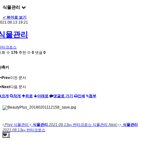
식물관리
✔
뷰어로 보기
021.08.13 19:21
식물관리
싼타크로스
조회 수
176
추천 수
0
댓글
0
단축키
Prev
이전 문서
Next
다음 문서
크게
작게
위로
아래로
댓글로 가기
인쇄
첨부
Prev
식물관리
식물관리
2021.08.13
싼타크로스
식물관리
Next
식물관리
by
2021.08.13
싼타크로스
by
0