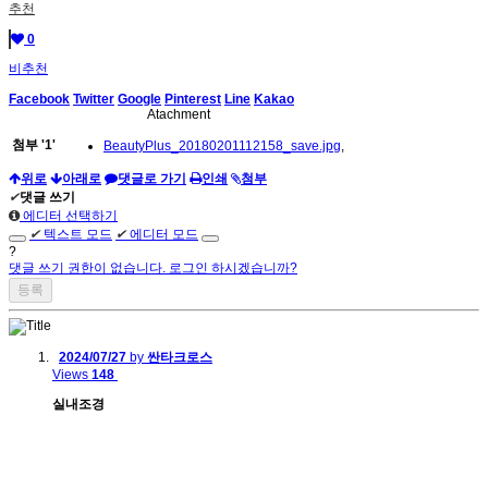
추천
0
비추천
Facebook
Twitter
Google
Pinterest
Line
Kakao
Atachment
첨부
'
1
'
BeautyPlus_20180201112158_save.jpg
,
위로
아래로
댓글로 가기
인쇄
첨부
✔
댓글 쓰기
에디터 선택하기
✔
텍스트 모드
✔
에디터 모드
?
댓글 쓰기 권한이 없습니다. 로그인 하시겠습니까?
2024/07/27
by
싼타크로스
Views
148
실내조경