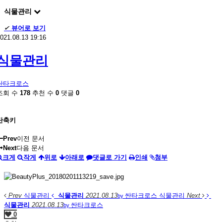
식물관리
✔
뷰어로 보기
021.08.13 19:16
식물관리
싼타크로스
조회 수
178
추천 수
0
댓글
0
단축키
Prev
이전 문서
Next
다음 문서
크게
작게
위로
아래로
댓글로 가기
인쇄
첨부
Prev
식물관리
식물관리
2021.08.13
싼타크로스
식물관리
Next
by
식물관리
2021.08.13
싼타크로스
by
0