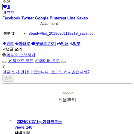
추천
0
비추천
Facebook
Twitter
Google
Pinterest
Line
Kakao
Atachment
첨부
'
1
'
BeautyPlus_20180201113219_save.jpg
,
위로
아래로
댓글로 가기
인쇄
첨부
✔
댓글 쓰기
에디터 선택하기
✔
텍스트 모드
✔
에디터 모드
?
댓글 쓰기 권한이 없습니다. 로그인 하시겠습니까?
2024/07/27
by
싼타크로스
Views
148
실내조경